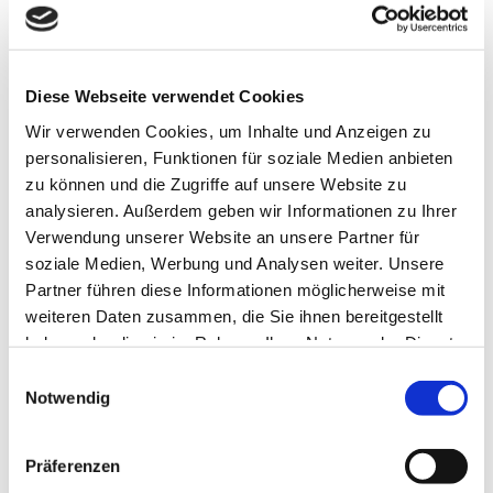
für eine fachgerechte Umsetzung. Zur
Auswahl stehen:
Diese Webseite verwendet Cookies
Vlies- und Mustertapeten
Wir verwenden Cookies, um Inhalte und Anzeigen zu
Robuste Gewebe- und Vinyltapeten
personalisieren, Funktionen für soziale Medien anbieten
Kreative Motive im Digitaldruck
zu können und die Zugriffe auf unsere Website zu
analysieren. Außerdem geben wir Informationen zu Ihrer
So verbinden sich zeitgemäßes Design und
Verwendung unserer Website an unsere Partner für
handwerkliche Präzision zu Räumen mit
soziale Medien, Werbung und Analysen weiter. Unsere
stilvoller Ausstrahlung.
Partner führen diese Informationen möglicherweise mit
weiteren Daten zusammen, die Sie ihnen bereitgestellt
haben oder die sie im Rahmen Ihrer Nutzung der Dienste
gesammelt haben.
Einwilligungsauswahl
Notwendig
Präferenzen