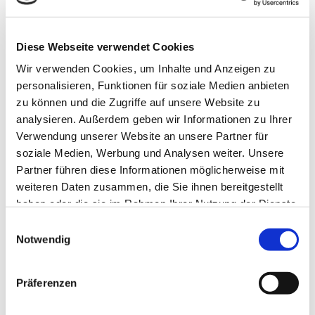
Gewebetapeten
Kreative Digitaldruckmotive
Diese Webseite verwendet Cookies
So verbinden sich Design, Qualität und
Wir verwenden Cookies, um Inhalte und Anzeigen zu
Handwerkskunst zu Räumen mit
personalisieren, Funktionen für soziale Medien anbieten
zu können und die Zugriffe auf unsere Website zu
Persönlichkeit.
analysieren. Außerdem geben wir Informationen zu Ihrer
Verwendung unserer Website an unsere Partner für
soziale Medien, Werbung und Analysen weiter. Unsere
Partner führen diese Informationen möglicherweise mit
weiteren Daten zusammen, die Sie ihnen bereitgestellt
haben oder die sie im Rahmen Ihrer Nutzung der Dienste
gesammelt haben.
Einwilligungsauswahl
Notwendig
Präferenzen