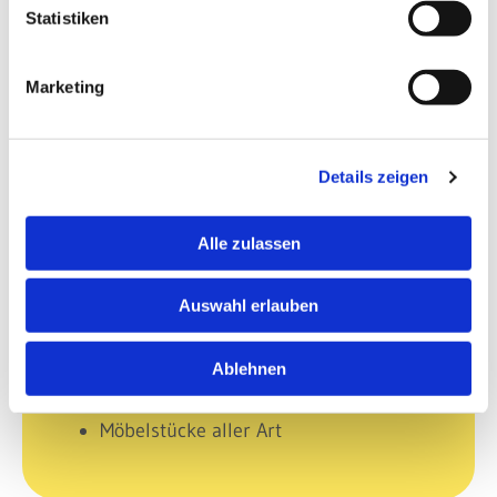
Statistiken
Lackierarbeiten – perfekte Oberflächen
für Holz
Marketing
Lackflächen benötigen eine gründliche
Vorbereitung und eine präzise Ausführung.
Details zeigen
Ich verleihe Türen, Treppen, Geländern oder
Möbelstücken neuen Glanz –
Alle zulassen
widerstandsfähig und optisch hochwertig.
Auswahl erlauben
Türen & Rahmen
Treppen & Geländer
Ablehnen
Fensterrahmen & Innenfensterbänke
Möbelstücke aller Art