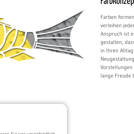
Farbkonzept
Farben formen
verleihen jed
Anspruch ist e
gestalten, das
in Ihren Allta
Neugestaltung 
Vorstellungen 
lange Freude b
ssen Sie uns unverbindlich