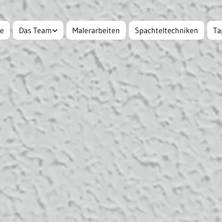
e
Das Team
Malerarbeiten
Spachteltechniken
Ta