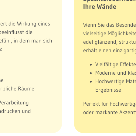
Ihre Wände
dert die Wirkung eines
Wenn Sie das Besonder
beeinflusst die
vielseitige Möglichkei
efühl, in dem man sich
edel glänzend, struktu
:
erhält einen einzigart
Vielfältige Effek
Moderne und klas
he
Hochwertige Mate
rbliche Räume
Ergebnisse
Verarbeitung
Perfekt für hochwerti
indrucken und
oder markante Akzentf