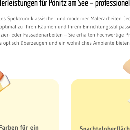
lerleistungen für Pönitz am See – professione
ites Spektrum klassischer und moderner Malerarbeiten. Jede
 optimal zu Ihren Räumen und Ihrem Einrichtungsstil pas
ezier- oder Fassadenarbeiten – Sie erhalten hochwertige 
die optisch überzeugen und ein wohnliches Ambiente bieten
Farben für ein
Spachteloberfläch